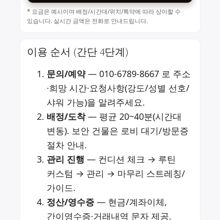
* 요금은 예시이며 배정/시간대/위치/특약에 따라 상이할 수
있습니다. 실시간 금액은 전화로 안내드립니다.
이용 순서 (간단 4단계)
문의/예약
—
010-6789-8667
로 주소
·희망 시간·요청사항(강도/성별 선호/
샤워 가능)을 알려주세요.
배정/도착
— 평균 20~40분(시간대
변동). 보안 건물은 로비 대기/방문증
절차 안내.
관리 진행
— 컨디션 체크 → 루틴
커스텀 → 관리 → 마무리 스트레칭/
가이드.
정산/영수증
— 현금/계좌이체,
간이영수증·거래내역 문자 제공.