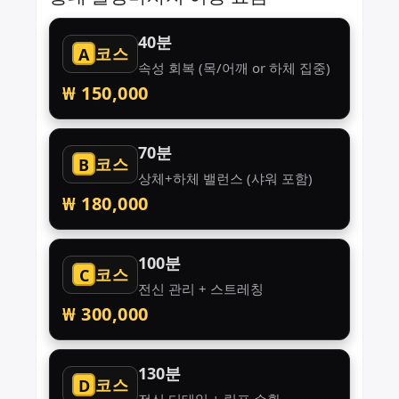
40분
코스
A
속성 회복 (목/어깨 or 하체 집중)
₩ 150,000
70분
코스
B
상체+하체 밸런스 (샤워 포함)
₩ 180,000
100분
코스
C
전신 관리 + 스트레칭
₩ 300,000
130분
코스
D
전신 디테일 + 림프 순환