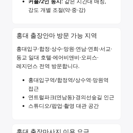
커플/2인 동시
: 같은 시간대 매칭,
강도 개별 조절(약·중·강)
홍대 출장안마 방문 가능 지역
홍대입구·합정·상수·망원·연남·연희·서교·
동교 일대 호텔·에어비앤비·오피스·
레지던스 전역 방문합니다.
홍대입구역/합정역/상수역·망원역
접근
연트럴파크(연남동)·경의선숲길 인근
스튜디오/팝업·촬영 대관 공간
홍대 출장마사지 이용 요금