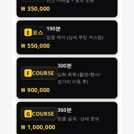
₩ 350,000
190분
코스
E
집중 케어 (상세 루틴 커스텀)
₩ 550,000
300분
COURSE
F
심화 회복 (촬영/행사/
장거리 이동 후)
₩ 900,000
360분
COURSE
G
맞춤 설계 · 상세 문의
₩ 1,000,000