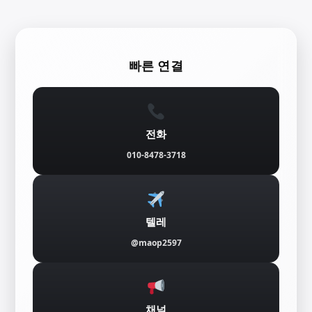
콘
텐
빠른 연결
츠
로
바
전화
로
010-8478-3718
가
기
텔레
@maop2597
채널