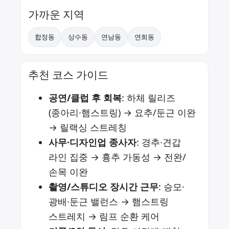
가까운 지역
합정동
상수동
연남동
연희동
추천 코스 가이드
공연/클럽 후 회복
: 하체 릴리즈
(종아리·햄스트링) → 요추/둔근 이완
→ 릴랙싱 스트레칭
사무·디자인업 종사자
: 경추·견갑
라인 집중 → 흉추 가동성 → 전완/
손목 이완
촬영/스튜디오 장시간 근무
: 승모·
광배·둔근 밸런스 → 햄스트링
스트레치 → 림프 순환 케어