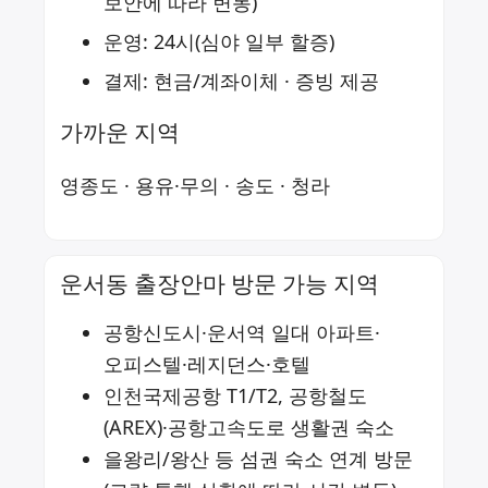
보안에 따라 변동)
운영: 24시(심야 일부 할증)
결제: 현금/계좌이체 · 증빙 제공
가까운 지역
영종도
·
용유·무의
·
송도
·
청라
운서동 출장안마 방문 가능 지역
공항신도시·운서역 일대 아파트·
오피스텔·레지던스·호텔
인천국제공항 T1/T2, 공항철도
(AREX)·공항고속도로 생활권 숙소
을왕리/왕산 등 섬권 숙소 연계 방문