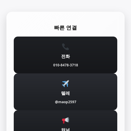
콘
텐
빠른 연결
츠
로
바
전화
로
010-8478-3718
가
기
텔레
@maop2597
채널