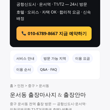
공항신도시 · 운서역 · T1/T2 — 24시 방문
호텔 · 오피스 · 자택 OK · 합리적 요금 · 신속
배정
010-6789-8667 지금 예약하기
서비스 안내
방문 가능 지역
이용 요금
이용 순서
Q&A · FAQ
홈
>
인천
>
중구
> 운서동
운서동 출장마사지 & 출장안마
중구 운서동 전역 출장 방문 — 공항신도시·운서역·
인천국제공항 T1/T2(공항권 호텔) 생활권