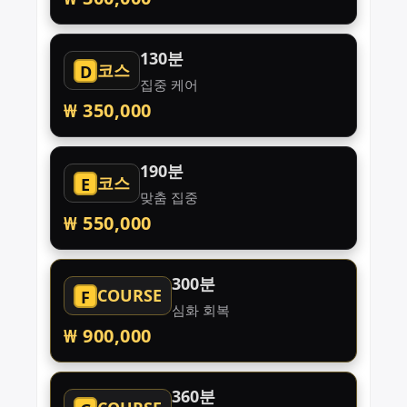
130분
코스
D
집중 케어
₩ 350,000
190분
코스
E
맞춤 집중
₩ 550,000
300분
COURSE
F
심화 회복
₩ 900,000
360분