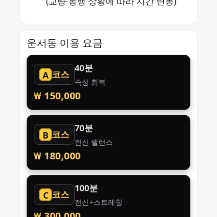
(교량·통행 상황에 따라 시간 변동)
운서동 이용 요금
40분
코스
A
속성 회복
₩ 150,000
70분
코스
B
전신 밸런스
₩ 180,000
100분
코스
C
전신+스트레칭
₩ 300,000