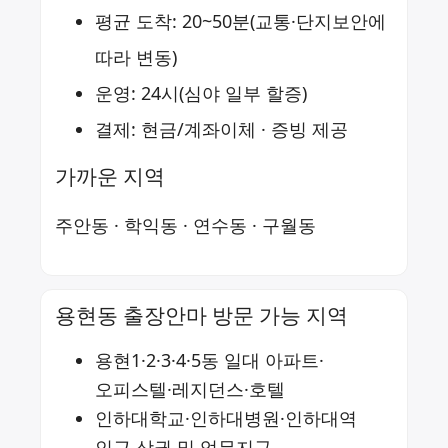
평균 도착: 20~50분(교통·단지보안에
따라 변동)
운영: 24시(심야 일부 할증)
결제: 현금/계좌이체 · 증빙 제공
가까운 지역
주안동
·
학익동
·
연수동
·
구월동
용현동 출장안마 방문 가능 지역
용현1·2·3·4·5동 일대 아파트·
오피스텔·레지던스·호텔
인하대학교·인하대병원·인하대역
인근 상권 및 업무지구