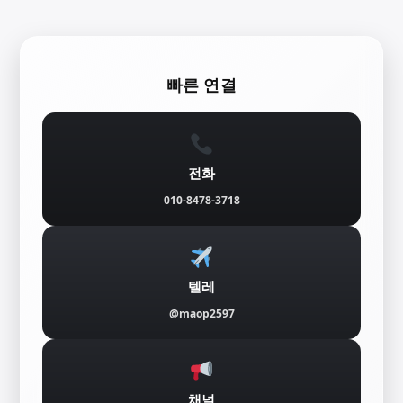
콘
텐
빠른 연결
츠
로
바
전화
로
010-8478-3718
가
기
텔레
@maop2597
채널