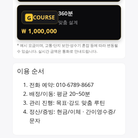
360분
COURSE
G
맞춤 설계
₩ 1,000,000
* 예시 요금이며, 교통·단지 보안·성수기 혼잡 등에 따라 변동될
수 있습니다. 실시간 금액은 통화로 안내드립니다.
이용 순서
전화 예약:
010-6789-8667
배정/이동: 평균 20~50분
관리 진행: 목표·강도 맞춤 루틴
정산/증빙: 현금/이체 · 간이영수증/
문자