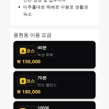
미추홀대로·독배로·수봉로 생활권
숙소
용현동 이용 요금
40분
코스
A
속성 회복
₩ 150,000
70분
코스
B
전신 밸런스
₩ 180,000
100분