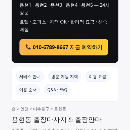
용현1 · 용현2 · 용현3 · 용현4 · 용현5 — 24시
방문
호텔 · 오피스 · 자택 OK · 합리적 요금 · 신속
배정
010-6789-8667 지금 예약하기
서비스 안내
방문 가능 지역
이용 요금
이용 순서
Q&A · FAQ
홈
>
인천
>
미추홀구
> 용현동
용현동 출장마사지 & 출장안마