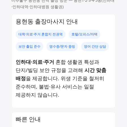
미추홀구 용현동 전역 출장 방문 — 용현1·2·3·4·5동(인하대
·인하대역·인하대병원 생활권)
용현동 출장마사지 안내
대학·의료·주거 혼합지 전권역
호텔/오피스/자택
보안 출입 준수
영수증/문자 증빙
영어 간단 상담
인하대·의료·주거
혼합 생활권 특성과
단지/빌딩 보안 규정을 고려해
시간 맞춤
배정
을 제공합니다. 위생 기준을 철저히
준수하며, 불법·유사 서비스는 일절
제공하지 않습니다.
빠른 안내