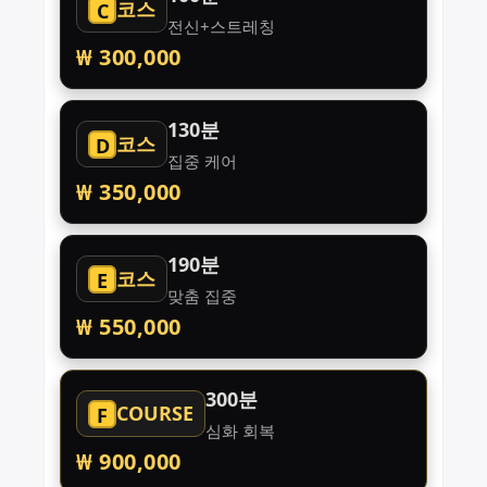
코스
C
전신+스트레칭
₩ 300,000
130분
코스
D
집중 케어
₩ 350,000
190분
코스
E
맞춤 집중
₩ 550,000
300분
COURSE
F
심화 회복
₩ 900,000