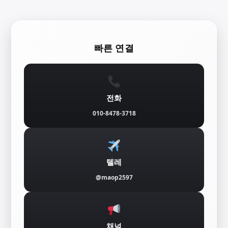
콘
텐
빠른 연결
츠
로
바
전화
로
010-8478-3718
가
기
텔레
@maop2597
채널