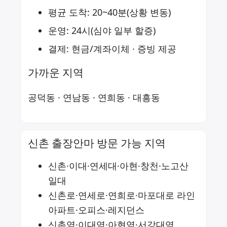
평균 도착: 20~40분(상황 변동)
운영: 24시(심야 일부 할증)
결제: 현금/계좌이체 · 증빙 제공
가까운 지역
공덕동
·
연남동
·
연희동
·
대흥동
신촌 출장안마 방문 가능 지역
신촌·이대·연세대·아현·창천·노고산
일대
신촌로·연세로·연희로·마포대로 라인
아파트·오피스·레지던스
신촌역·이대역·아현역·서강대역