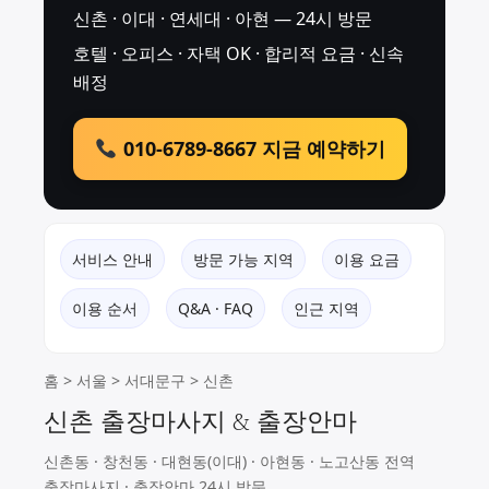
신촌 · 이대 · 연세대 · 아현 — 24시 방문
호텔 · 오피스 · 자택 OK · 합리적 요금 · 신속
배정
010-6789-8667 지금 예약하기
서비스 안내
방문 가능 지역
이용 요금
이용 순서
Q&A · FAQ
인근 지역
홈
>
서울
>
서대문구
> 신촌
신촌 출장마사지 & 출장안마
신촌동 · 창천동 · 대현동(이대) · 아현동 · 노고산동 전역
출장마사지 · 출장안마 24시 방문