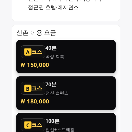
접근권 호텔·레지던스
신촌 이용 요금
40분
코스
A
속성 회복
₩ 150,000
70분
코스
B
전신 밸런스
₩ 180,000
100분
코스
C
전신+스트레칭