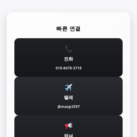
콘
텐
빠른 연결
츠
로
바
전화
로
010-8478-3718
가
기
텔레
@maop2597
채널