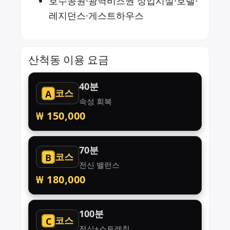
호수공원·광역비즈권 상업시설·호텔·
레지던스·게스트하우스
산척동 이용 요금
40분
코스
A
속성 회복
₩ 150,000
70분
코스
B
전신 밸런스
₩ 180,000
100분
코스
C
전신+스트레칭