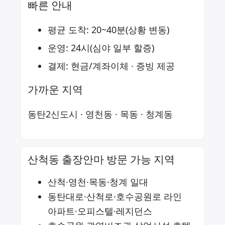
빠른 안내
평균 도착: 20~40분(상황 변동)
운영: 24시(심야 일부 할증)
결제: 현금/계좌이체 · 증빙 제공
가까운 지역
동탄2신도시
·
영천동
·
목동
·
청계동
산척동 출장안마 방문 가능 지역
산척·영천·목동·청계 일대
동탄대로·산척로·호수공원로 라인
아파트·오피스텔·레지던스