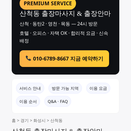
PREMIUM SERVICE
산척동 출장마사지 & 출장안마
산척 · 동탄2 · 영천 · 목동 — 24시 방문
호텔 · 오피스 · 자택 OK · 합리적 요금 · 신속
배정
010-6789-8667 지금 예약하기
서비스 안내
방문 가능 지역
이용 요금
이용 순서
Q&A · FAQ
홈
>
경기
>
화성시
> 산척동