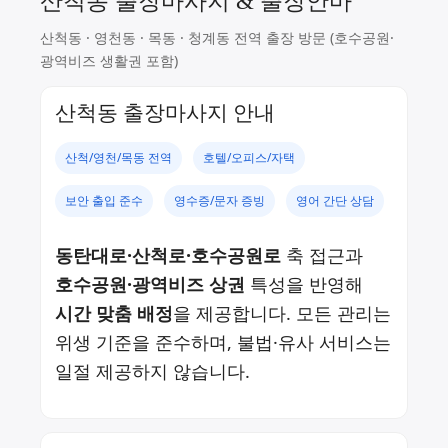
산척동 출장마사지 & 출장안마
산척동 · 영천동 · 목동 · 청계동 전역 출장 방문 (호수공원·
광역비즈 생활권 포함)
산척동 출장마사지 안내
산척/영천/목동 전역
호텔/오피스/자택
보안 출입 준수
영수증/문자 증빙
영어 간단 상담
동탄대로·산척로·호수공원로
축 접근과
호수공원·광역비즈 상권
특성을 반영해
시간 맞춤 배정
을 제공합니다. 모든 관리는
위생 기준을 준수하며, 불법·유사 서비스는
일절 제공하지 않습니다.