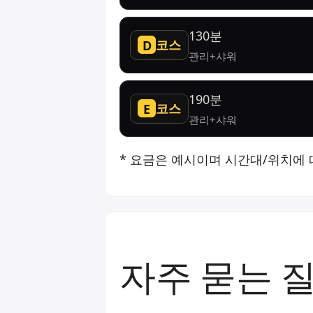
130분
코스
D
관리+샤워
190분
코스
E
관리+샤워
* 요금은 예시이며 시간대/위치에 
자주 묻는 