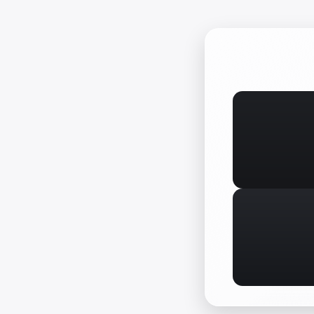
콘
텐
츠
로
바
로
가
기