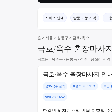
서비스 안내
방문 가능 지역
이용
홈
>
서울
>
성동구
> 금호/옥수
금호/옥수 출장마사지
금호동 · 옥수동 · 응봉동 · 성수 · 왕십리 전
금호/옥수 출장마사지 안
금호/옥수 전역
호텔/오피스/자택
보안 
영어 간단 상담
한강변 레지던스와 언덕 지형의 