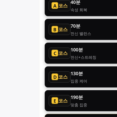
40분
코스
A
속성 회복
70분
코스
B
전신 밸런스
100분
코스
C
전신+스트레칭
130분
코스
D
집중 케어
190분
코스
E
맞춤 집중