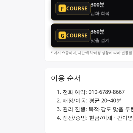
300분
COURSE
F
심화 회복
360분
COURSE
G
맞춤 설계
* 예시 요금이며, 시간·위치·배정 상황에 따라 변동
이용 순서
전화 예약:
010-6789-8667
배정/이동: 평균 20~40분
관리 진행: 목적·강도 맞춤 루
정산/증빙: 현금/이체 · 간이