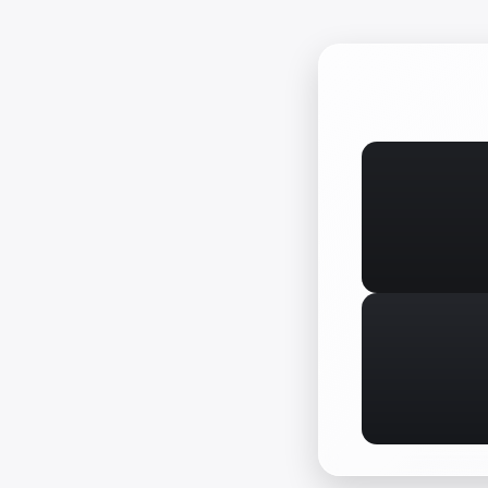
콘
텐
츠
로
바
로
가
기