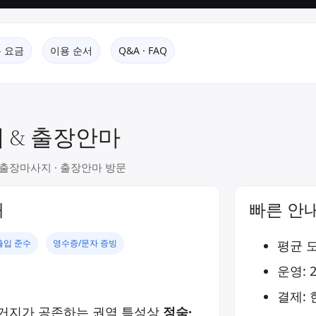
 요금
이용 순서
Q&A · FAQ
 & 출장안마
역 출장마사지 · 출장안마 방문
내
빠른 안
출입 준수
영수증/문자 증빙
평균 도
운영: 
결제: 
주거지가 공존하는 권역 특성상
정숙·