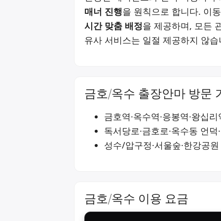
매너 진행
을 원칙으로 합니다. 이
시간 맞춤 배정
을 제공하며, 모든 
유사 서비스는 일절 제공하지 않습
금호/옥수 출장안마 방문 
금호역·옥수역·응봉역·왕십리
독서당로·금호로·옥수동 언덕
성수/압구정·서울숲·한강공원
금호/옥수 이용 요금