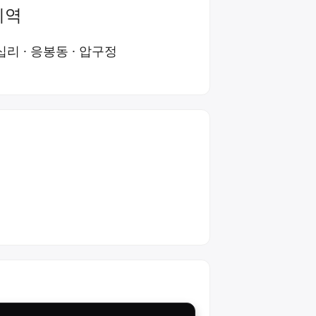
지역
십리
·
응봉동
·
압구정