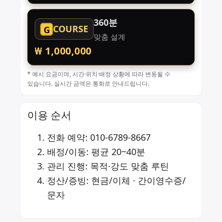
360분
COURSE
G
맞춤 설계
₩ 1,000,000
* 예시 요금이며, 시간·위치·배정 상황에 따라 변동될 수
있습니다. 실시간 금액은 통화로 안내드립니다.
이용 순서
전화 예약:
010-6789-8667
배정/이동: 평균 20~40분
관리 진행: 목적·강도 맞춤 루틴
정산/증빙: 현금/이체 · 간이영수증/
문자