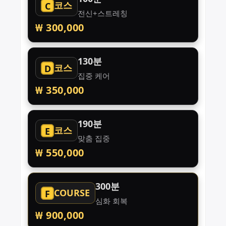
코스
C
전신+스트레칭
₩ 300,000
130분
코스
D
집중 케어
₩ 350,000
190분
코스
E
맞춤 집중
₩ 550,000
300분
COURSE
F
심화 회복
₩ 900,000