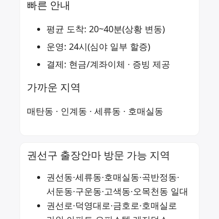
빠른 안내
평균 도착: 20~40분(상황 변동)
운영: 24시(심야 일부 할증)
결제: 현금/계좌이체 · 증빙 제공
가까운 지역
매탄동
·
인계동
·
세류동
·
호매실동
권선구 출장안마 방문 가능 지역
권선동·세류동·호매실동·곡반정동·
서둔동·구운동·고색동·오목천동 일대
권선로·덕영대로·금호로·호매실로