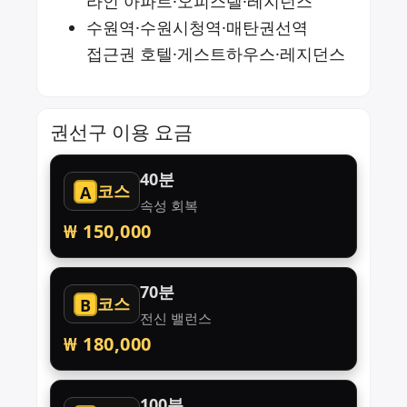
라인 아파트·오피스텔·레지던스
수원역·수원시청역·매탄권선역
접근권 호텔·게스트하우스·레지던스
권선구 이용 요금
40분
코스
A
속성 회복
₩ 150,000
70분
코스
B
전신 밸런스
₩ 180,000
100분