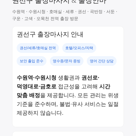
권선구 출장마사지 & 출장안마
수원역 · 수원시청 · 호매실 · 세류 · 권선 · 곡반정 · 서둔 ·
구운 · 고색 · 오목천 전역 출장 방문
권선구 출장마사지 안내
권선/세류/호매실 전역
호텔/오피스/자택
보안 출입 준수
영수증/문자 증빙
영어 간단 상담
수원역·수원시청
생활권과
권선로·
덕영대로·금호로
접근성을 고려해
시간
맞춤 배정
을 제공합니다. 모든 관리는 위생
기준을 준수하며, 불법·유사 서비스는 일절
제공하지 않습니다.