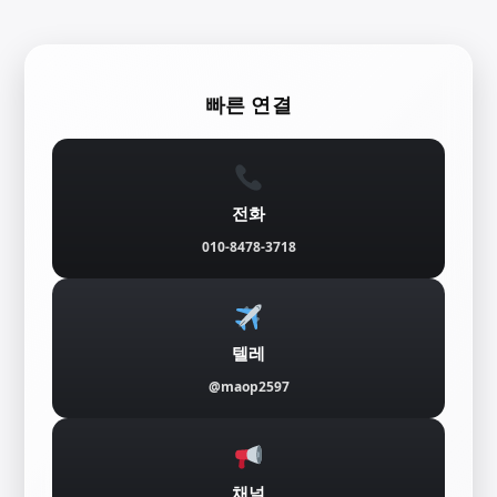
콘
텐
빠른 연결
츠
로
바
전화
로
010-8478-3718
가
기
텔레
@maop2597
채널