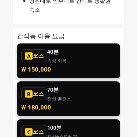
경원대로·인주대로·간석로 생활권
숙소
간석동 이용 요금
40분
코스
A
속성 회복
₩ 150,000
70분
코스
B
전신 밸런스
₩ 180,000
100분
코스
C
전신+스트레칭