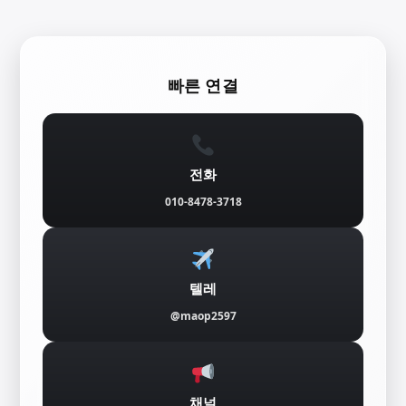
콘
텐
빠른 연결
츠
로
바
전화
로
010-8478-3718
가
기
텔레
@maop2597
채널