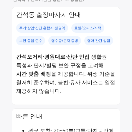
간석동 출장마사지 안내
주거·상업·산단 혼합지 전권역
호텔/오피스/자택
보안 출입 준수
영수증/문자 증빙
영어 간단 상담
간석오거리·경원대로·산단 인접
생활권
특성과 단지/빌딩 보안 규정을 고려해
시간 맞춤 배정
을 제공합니다. 위생 기준을
철저히 준수하며, 불법·유사 서비스는 일절
제공하지 않습니다.
빠른 안내
평균 도착: 20~50분(교통·단지보안에