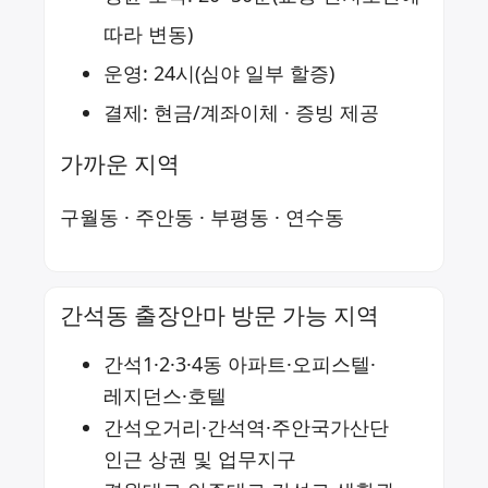
따라 변동)
운영: 24시(심야 일부 할증)
결제: 현금/계좌이체 · 증빙 제공
가까운 지역
구월동
·
주안동
·
부평동
·
연수동
간석동 출장안마 방문 가능 지역
간석1·2·3·4동 아파트·오피스텔·
레지던스·호텔
간석오거리·간석역·주안국가산단
인근 상권 및 업무지구