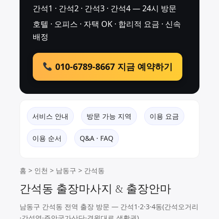
간석1 · 간석2 · 간석3 · 간석4 — 24시 방문
호텔 · 오피스 · 자택 OK · 합리적 요금 · 신속
배정
010-6789-8667 지금 예약하기
서비스 안내
방문 가능 지역
이용 요금
이용 순서
Q&A · FAQ
홈
>
인천
>
남동구
> 간석동
간석동 출장마사지 & 출장안마
남동구 간석동 전역 출장 방문 — 간석1·2·3·4동(간석오거리
·간석역·주안국가산단·경원대로 생활권)