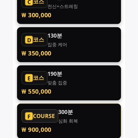
코스
C
전신+스트레칭
₩ 300,000
130분
코스
D
집중 케어
₩ 350,000
190분
코스
E
맞춤 집중
₩ 550,000
300분
COURSE
F
심화 회복
₩ 900,000