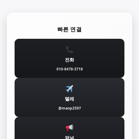
콘
텐
빠른 연결
츠
로
바
전화
로
010-8478-3718
가
기
텔레
@maop2597
채널