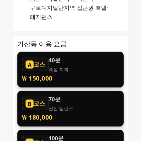
구로디지털단지역 접근권 호텔·
레지던스
가산동 이용 요금
40분
코스
A
속성 회복
₩ 150,000
70분
코스
B
전신 밸런스
₩ 180,000
100분