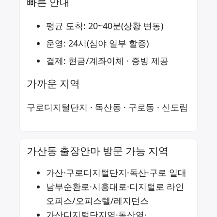
빠른 안내
평균 도착: 20~40분(상황 변동)
운영: 24시(심야 일부 할증)
결제: 현금/계좌이체 · 증빙 제공
가까운 지역
구로디지털단지
·
독산동
·
구로동
·
신도림
가산동 출장안마 방문 가능 지역
가산·구로디지털단지·독산·구로 일대
남부순환로·시흥대로·디지털로 라인
오피스/오피스텔/레지던스
가산디지털단지역·독산역·