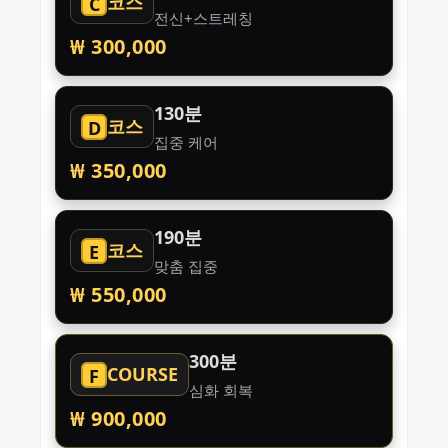
코스
C
전신+스트레칭
₩ 300,000
130분
코스
D
집중 케어
₩ 350,000
190분
코스
E
맞춤 집중
₩ 550,000
300분
COURSE
F
심화 회복
₩ 900,000