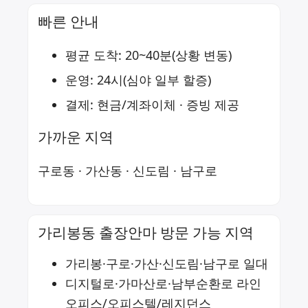
빠른 안내
평균 도착: 20~40분(상황 변동)
운영: 24시(심야 일부 할증)
결제: 현금/계좌이체 · 증빙 제공
가까운 지역
구로동
·
가산동
·
신도림
·
남구로
가리봉동 출장안마 방문 가능 지역
가리봉·구로·가산·신도림·남구로 일대
디지털로·가마산로·남부순환로 라인
오피스/오피스텔/레지던스