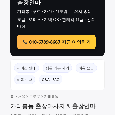
출장안마
가리봉 · 구로 · 가산 · 신도림 — 24시 방문
호텔 · 오피스 · 자택 OK · 합리적 요금 · 신속
배정
010-6789-8667 지금 예약하기
서비스 안내
방문 가능 지역
이용 요금
이용 순서
Q&A · FAQ
홈
>
서울
>
구로구
> 가리봉동
가리봉동 출장마사지 & 출장안마