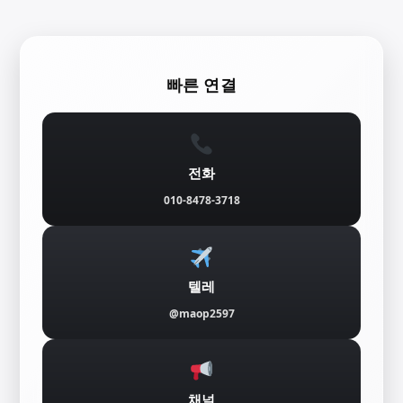
콘
텐
빠른 연결
츠
로
바
전화
로
010-8478-3718
가
기
텔레
@maop2597
채널