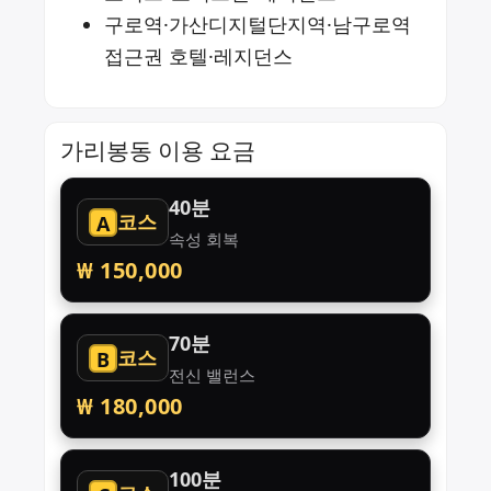
구로역·가산디지털단지역·남구로역
접근권 호텔·레지던스
가리봉동 이용 요금
40분
코스
A
속성 회복
₩ 150,000
70분
코스
B
전신 밸런스
₩ 180,000
100분